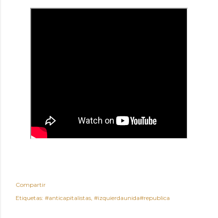
Compartir
Etiquetas:
#anticapitalistas
#izquierdaunida#republica