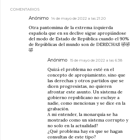
COMENTARIOS
Anónimo
14 de mayo de 2022 a las 21:20
Otra pantomima de la extrema izquierda
española que en su declive sigue apropiándose
del modo de Estado de República cuando el 90%
de Repúblicas del mundo son de DERECHAS 🤣🤣
🤣
Anónimo
15 de mayo de 2022 a las 6:38
Quizá el problema no esté en el
concepto de apropiamiento, sino que
las derechas y otros partidos que se
dicen progresistas, no quieren
afrontar este asunto. Un sistema de
gobierno republicano no excluye a
nadie, como mencionas y se dice en la
grabación.
A mi entender, la monarquía se ha
mostrado como un sistema corrupto y
no solo en la actualidad?
¿Qué problema hay en que se hagan
consultas de este tipo?