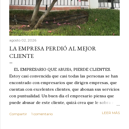
agosto 02, 2026
LA EMPRESA PERDIÓ AL MEJOR
CLIENTE
EL EMPRESARIO QUE ABUSA, PIERDE CLIENTES.
Estoy casi convencida que casi todas las personas se han
encontrado con empresarios que dirigen empresas, que
cuentan con excelentes clientes, que abonan sus servicios
con puntualidad. Un buen día el empresario piensa que
puede abusar de este cliente, quizá crea que le sobra el
dinero porque la mayoría de los otros pagan mal y
LEER MÁS
Compartir
1 comentario
tarde y en ocasiones ni abonan los servicios. Cuando una
persona cumple con el contrato una y otra vez y confía