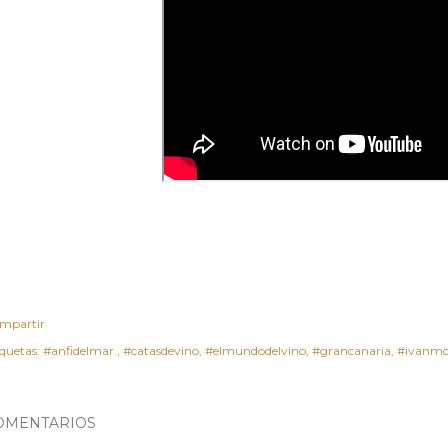
mpartir
iquetas:
#anfidelmar.
#catasdevino
#elmundodelvino
#grancanaria
#ivanmo
OMENTARIOS