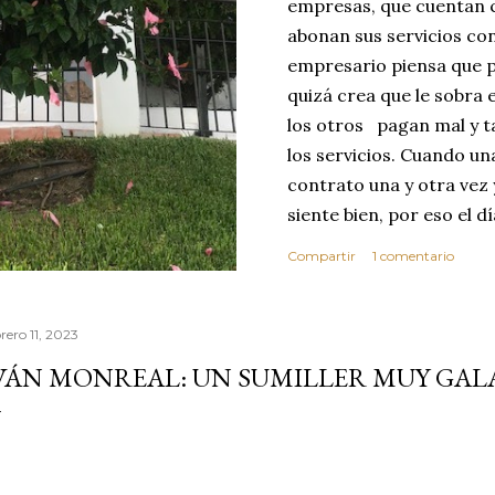
empresas, que cuentan c
abonan sus servicios con
empresario piensa que p
quizá crea que le sobra 
los otros pagan mal y t
los servicios. Cuando u
contrato una y otra vez 
siente bien, por eso el 
abusar de su confianza c
Compartir
1 comentario
excelente no se dará cu
ese día toma la decisió
que realice sus servici
rero 11, 2023
MEJOR CLIENTE. Estas c
VÁN MONREAL: UN SUMILLER MUY G
reflexionar sobre los v
confianza. Vivimos en 
por este motivo la comp
dond...