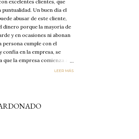
on excelentes clientes, que
 puntualidad. Un buen día el
uede abusar de este cliente,
el dinero porque la mayoría de
arde y en ocasiones ni abonan
na persona cumple con el
y confía en la empresa, se
día que la empresa comienza a
reyendo que el cliente
LEER MÁS
enta de que le está estafando,
n de cambiar de empresa para
os. LA EMPRESA PERDIÓ AL
ircunstancias nos hacen
ALARDONADO
alores de honestidad y
un mundo de mucha oferta y
etencia es enorme y es aquí