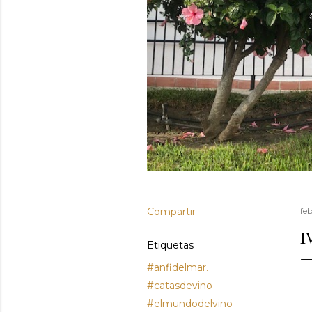
Compartir
feb
I
Etiquetas
#anfidelmar.
#catasdevino
#elmundodelvino