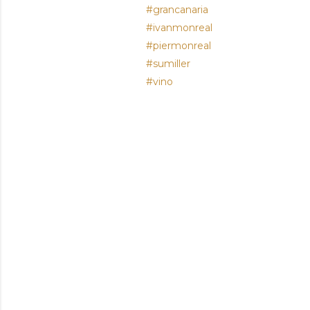
#grancanaria
#ivanmonreal
#piermonreal
#sumiller
#vino