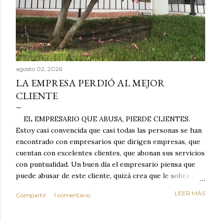
agosto 02, 2026
LA EMPRESA PERDIÓ AL MEJOR
CLIENTE
EL EMPRESARIO QUE ABUSA, PIERDE CLIENTES.
Estoy casi convencida que casi todas las personas se han
encontrado con empresarios que dirigen empresas, que
cuentan con excelentes clientes, que abonan sus servicios
con puntualidad. Un buen día el empresario piensa que
puede abusar de este cliente, quizá crea que le sobra el
dinero porque la mayoría de los otros pagan mal y
LEER MÁS
Compartir
1 comentario
tarde y en ocasiones ni abonan los servicios. Cuando una
persona cumple con el contrato una y otra vez y confía