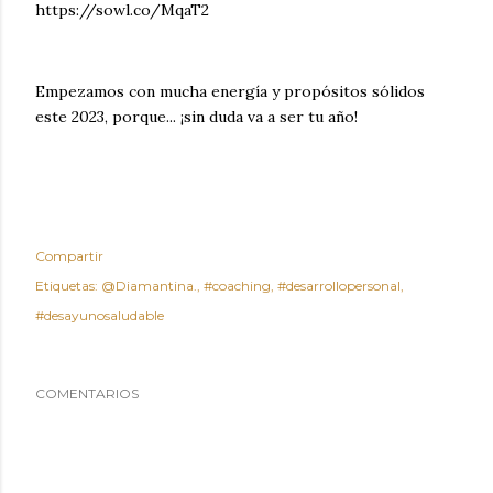
https://sowl.co/MqaT2
Empezamos con mucha energía y propósitos sólidos
este 2023, porque... ¡sin duda va a ser tu año!
Compartir
Etiquetas:
@Diamantina.
#coaching
#desarrollopersonal
#desayunosaludable
COMENTARIOS