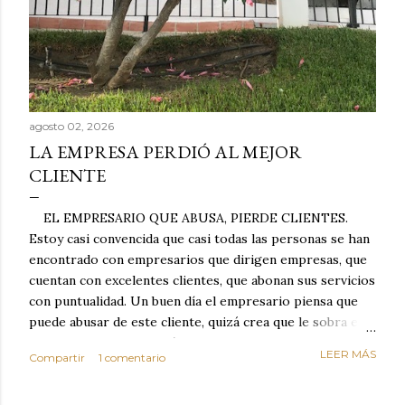
agosto 02, 2026
LA EMPRESA PERDIÓ AL MEJOR
CLIENTE
EL EMPRESARIO QUE ABUSA, PIERDE CLIENTES.
Estoy casi convencida que casi todas las personas se han
encontrado con empresarios que dirigen empresas, que
cuentan con excelentes clientes, que abonan sus servicios
con puntualidad. Un buen día el empresario piensa que
puede abusar de este cliente, quizá crea que le sobra el
dinero porque la mayoría de los otros pagan mal y
LEER MÁS
Compartir
1 comentario
tarde y en ocasiones ni abonan los servicios. Cuando una
persona cumple con el contrato una y otra vez y confía