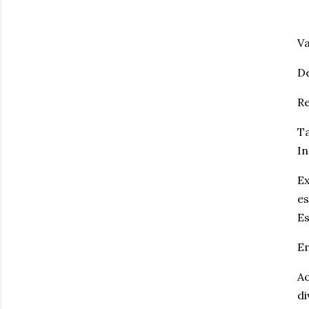
V
De
Re
Ta
In
Ex
es
Es
En
Ac
di