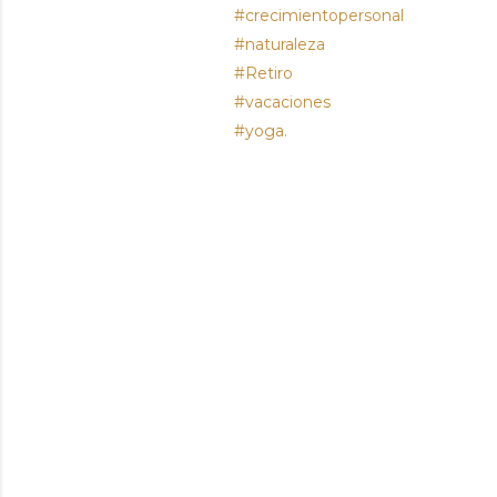
#crecimientopersonal
#naturaleza
#Retiro
#vacaciones
#yoga.