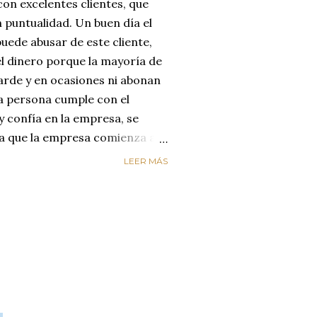
on excelentes clientes, que
 puntualidad. Un buen día el
uede abusar de este cliente,
el dinero porque la mayoría de
arde y en ocasiones ni abonan
na persona cumple con el
y confía en la empresa, se
día que la empresa comienza a
reyendo que el cliente
LEER MÁS
enta de que le está estafando,
n de cambiar de empresa para
os. LA EMPRESA PERDIÓ AL
ircunstancias nos hacen
alores de honestidad y
un mundo de mucha oferta y
etencia es enorme y es aquí