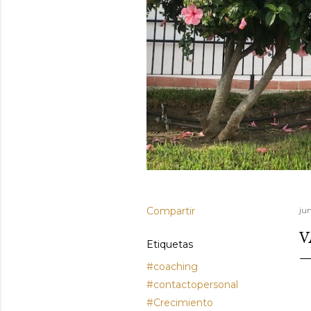
Compartir
jun
V
Etiquetas
#coaching
#contactopersonal
#Crecimiento