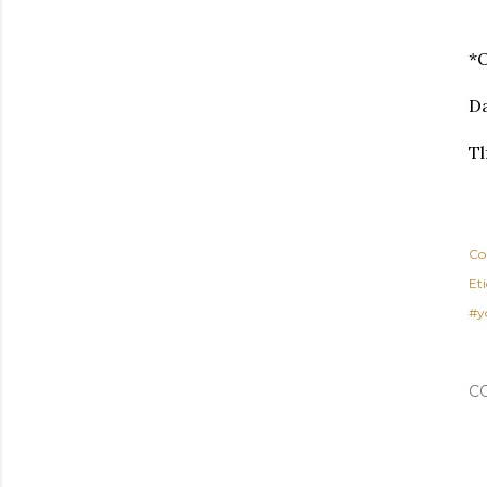
*O
D
Tl
Co
Et
#y
C