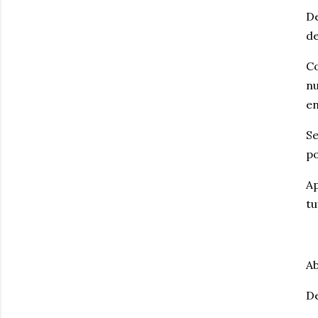
De
de
Co
nu
en
Se
po
Ap
tu
Ab
De