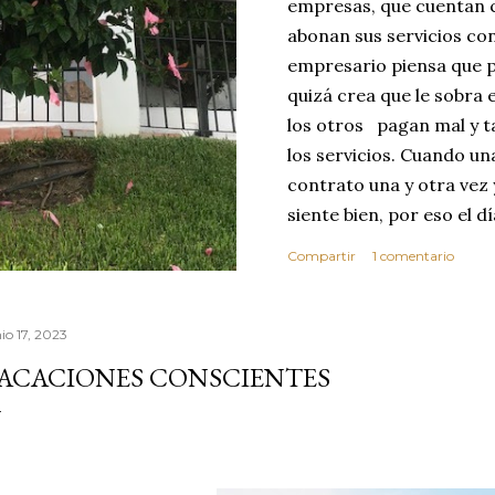
empresas, que cuentan c
abonan sus servicios con
empresario piensa que p
quizá crea que le sobra 
los otros pagan mal y t
los servicios. Cuando u
contrato una y otra vez 
siente bien, por eso el 
abusar de su confianza c
Compartir
1 comentario
excelente no se dará cu
ese día toma la decisió
que realice sus servici
io 17, 2023
MEJOR CLIENTE. Estas c
ACACIONES CONSCIENTES
reflexionar sobre los v
confianza. Vivimos en 
por este motivo la comp
dond...