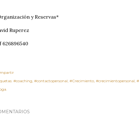
rganización y Reservas*
avid Ruperez
f 626896540
mpartir
iquetas:
#coaching
#contactopersonal
#Crecimiento
#crecimientopersonal
#
oga.
OMENTARIOS