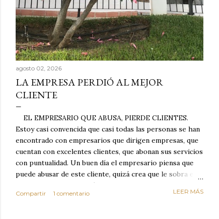
agosto 02, 2026
LA EMPRESA PERDIÓ AL MEJOR
CLIENTE
EL EMPRESARIO QUE ABUSA, PIERDE CLIENTES.
Estoy casi convencida que casi todas las personas se han
encontrado con empresarios que dirigen empresas, que
cuentan con excelentes clientes, que abonan sus servicios
con puntualidad. Un buen día el empresario piensa que
puede abusar de este cliente, quizá crea que le sobra el
dinero porque la mayoría de los otros pagan mal y
LEER MÁS
Compartir
1 comentario
tarde y en ocasiones ni abonan los servicios. Cuando una
persona cumple con el contrato una y otra vez y confía