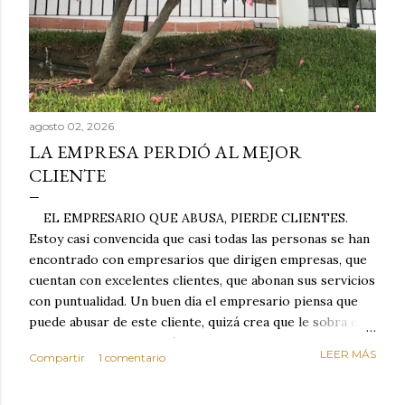
agosto 02, 2026
LA EMPRESA PERDIÓ AL MEJOR
CLIENTE
EL EMPRESARIO QUE ABUSA, PIERDE CLIENTES.
Estoy casi convencida que casi todas las personas se han
encontrado con empresarios que dirigen empresas, que
cuentan con excelentes clientes, que abonan sus servicios
con puntualidad. Un buen día el empresario piensa que
puede abusar de este cliente, quizá crea que le sobra el
dinero porque la mayoría de los otros pagan mal y
LEER MÁS
Compartir
1 comentario
tarde y en ocasiones ni abonan los servicios. Cuando una
persona cumple con el contrato una y otra vez y confía