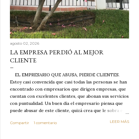
agosto 02, 2026
LA EMPRESA PERDIÓ AL MEJOR
CLIENTE
EL EMPRESARIO QUE ABUSA, PIERDE CLIENTES.
Estoy casi convencida que casi todas las personas se han
encontrado con empresarios que dirigen empresas, que
cuentan con excelentes clientes, que abonan sus servicios
con puntualidad. Un buen día el empresario piensa que
puede abusar de este cliente, quizá crea que le sobra el
dinero porque la mayoría de los otros pagan mal y
LEER MÁS
Compartir
1 comentario
tarde y en ocasiones ni abonan los servicios. Cuando una
persona cumple con el contrato una y otra vez y confía