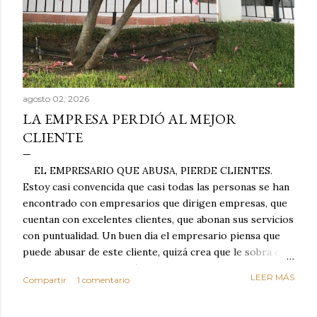
agosto 02, 2026
LA EMPRESA PERDIÓ AL MEJOR
CLIENTE
EL EMPRESARIO QUE ABUSA, PIERDE CLIENTES.
Estoy casi convencida que casi todas las personas se han
encontrado con empresarios que dirigen empresas, que
cuentan con excelentes clientes, que abonan sus servicios
con puntualidad. Un buen día el empresario piensa que
puede abusar de este cliente, quizá crea que le sobra el
dinero porque la mayoría de los otros pagan mal y
LEER MÁS
Compartir
1 comentario
tarde y en ocasiones ni abonan los servicios. Cuando una
persona cumple con el contrato una y otra vez y confía