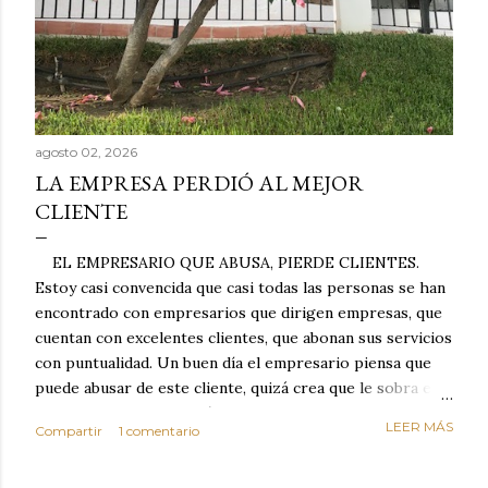
agosto 02, 2026
LA EMPRESA PERDIÓ AL MEJOR
CLIENTE
EL EMPRESARIO QUE ABUSA, PIERDE CLIENTES.
Estoy casi convencida que casi todas las personas se han
encontrado con empresarios que dirigen empresas, que
cuentan con excelentes clientes, que abonan sus servicios
con puntualidad. Un buen día el empresario piensa que
puede abusar de este cliente, quizá crea que le sobra el
dinero porque la mayoría de los otros pagan mal y
LEER MÁS
Compartir
1 comentario
tarde y en ocasiones ni abonan los servicios. Cuando una
persona cumple con el contrato una y otra vez y confía