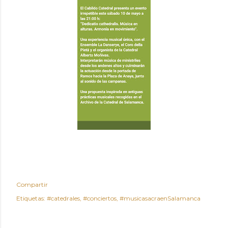
Compartir
Etiquetas:
#catedrales
#conciertos
#musicasacraenSalamanca