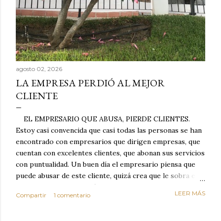
agosto 02, 2026
LA EMPRESA PERDIÓ AL MEJOR
CLIENTE
EL EMPRESARIO QUE ABUSA, PIERDE CLIENTES.
Estoy casi convencida que casi todas las personas se han
encontrado con empresarios que dirigen empresas, que
cuentan con excelentes clientes, que abonan sus servicios
con puntualidad. Un buen día el empresario piensa que
puede abusar de este cliente, quizá crea que le sobra el
dinero porque la mayoría de los otros pagan mal y
LEER MÁS
Compartir
1 comentario
tarde y en ocasiones ni abonan los servicios. Cuando una
persona cumple con el contrato una y otra vez y confía