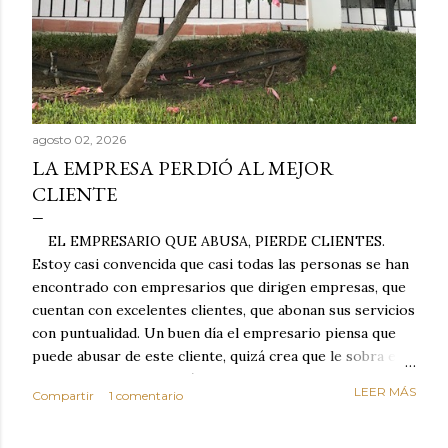
agosto 02, 2026
LA EMPRESA PERDIÓ AL MEJOR
CLIENTE
EL EMPRESARIO QUE ABUSA, PIERDE CLIENTES.
Estoy casi convencida que casi todas las personas se han
encontrado con empresarios que dirigen empresas, que
cuentan con excelentes clientes, que abonan sus servicios
con puntualidad. Un buen día el empresario piensa que
puede abusar de este cliente, quizá crea que le sobra el
dinero porque la mayoría de los otros pagan mal y
LEER MÁS
Compartir
1 comentario
tarde y en ocasiones ni abonan los servicios. Cuando una
persona cumple con el contrato una y otra vez y confía